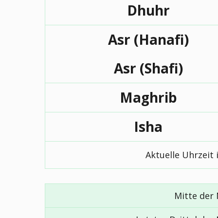
Dhuhr
Asr (Hanafi)
Asr (Shafi)
Maghrib
Isha
Aktuelle Uhrzeit
Mitte der