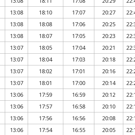
13:08
18:11
17:08
20:29
22:
13:08
18:10
17:07
20:27
22:
13:08
18:08
17:06
20:25
22:
13:08
18:07
17:05
20:23
22:
13:07
18:05
17:04
20:21
22:
13:07
18:04
17:03
20:18
22:
13:07
18:02
17:01
20:16
22:
13:07
18:01
17:00
20:14
22:
13:06
17:59
16:59
20:12
22:
13:06
17:57
16:58
20:10
22:
13:06
17:56
16:56
20:08
22:
13:06
17:54
16:55
20:05
22: