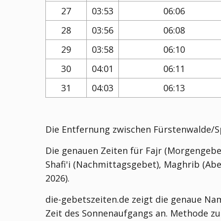
27
03:53
06:06
28
03:56
06:08
29
03:58
06:10
30
04:01
06:11
31
04:03
06:13
Die Entfernung zwischen Fürstenwalde/S
Die genauen Zeiten für Fajr (Morgengebe
Shafi'i (Nachmittagsgebet), Maghrib (Abe
2026).
die-gebetszeiten.de zeigt die genaue Na
Zeit des Sonnenaufgangs an. Methode zu