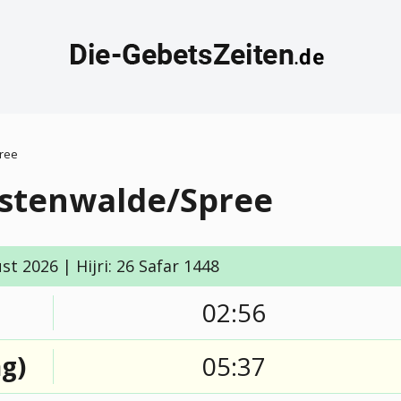
ree
rstenwalde/Spree
t 2026 | Hijri: 26 Safar 1448
02:56
g)
05:37