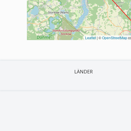
Leaflet
|
©
OpenStreetMap
co
LÄNDER