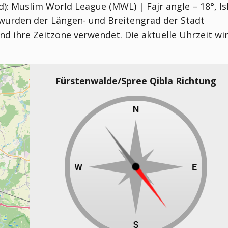
d):
Muslim World League (MWL) | Fajr angle – 18°, I
 wurden der Längen- und Breitengrad der Stadt
nd ihre Zeitzone verwendet. Die aktuelle Uhrzeit wi
Fürstenwalde/Spree Qibla Richtung