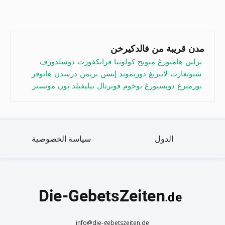
مدن قريبة من فالدكيرخن
برلين
هامبورغ
ميونخ
كولونيا
فرانكفورت
دوسلدورف
شتوتغارت
لايبزيغ
دورتموند
إيسن
بريمن
درسدن
هانوفر
نورمبرغ
دويسبورغ
بوخوم
فوبرتال
بيليفيلد
بون
مونستر
الدول
سياسة الخصوصية
info@die-gebetszeiten.de