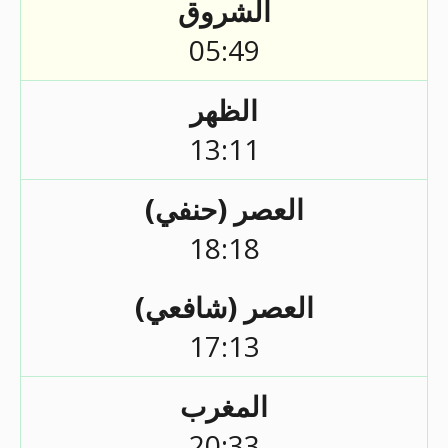
الشروق
05:49
الظهر
13:11
العصر (حنفي)
18:18
العصر (شافعي)
17:13
المغرب
20:33