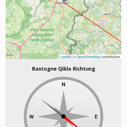
Leaflet
|
©
OpenStreetMap
contributors
Bastogne Qibla Richtung