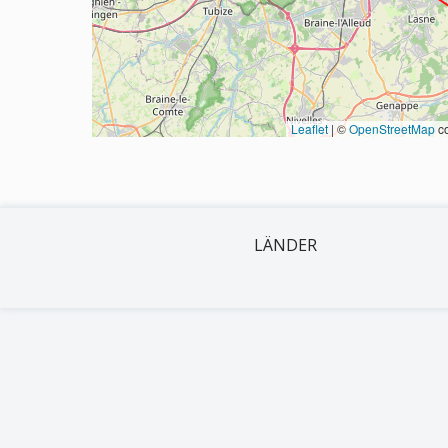
Leaflet
|
©
OpenStreetMap
co
LÄNDER