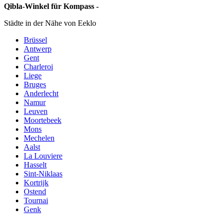
Qibla-Winkel für Kompass -
Städte in der Nähe von Eeklo
Brüssel
Antwerp
Gent
Charleroi
Liege
Bruges
Anderlecht
Namur
Leuven
Moortebeek
Mons
Mechelen
Aalst
La Louviere
Hasselt
Sint-Niklaas
Kortrijk
Ostend
Tournai
Genk