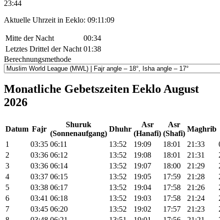
23:44
Aktuelle Uhrzeit in Eeklo:
09:11:09
Mitte der Nacht
00:34
Letztes Drittel der Nacht
01:38
Berechnungsmethode
Monatliche Gebetszeiten Eeklo August
2026
Shuruk
Asr
Asr
Datum
Fajr
Dhuhr
Maghrib
(Sonnenaufgang)
(Hanafi)
(Shafi)
1
03:35
06:11
13:52
19:09
18:01
21:33
2
03:36
06:12
13:52
19:08
18:01
21:31
3
03:36
06:14
13:52
19:07
18:00
21:29
4
03:37
06:15
13:52
19:05
17:59
21:28
5
03:38
06:17
13:52
19:04
17:58
21:26
6
03:41
06:18
13:52
19:03
17:58
21:24
7
03:45
06:20
13:52
19:02
17:57
21:23
8
03:48
06:21
13:51
19:01
17:56
21:21