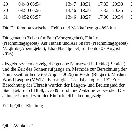
29
04:48
06:54
13:47
18:31
17:33
20:38
30
04:50
06:56
13:46
18:29
17:32
20:36
31
04:52
06:57
13:46
18:27
17:30
20:34
Die Entfernung zwischen Eeklo und Mekka beträgt 4893 km.
Die genauen Zeiten für Fajr (Morgengebet), Dhuhr
(Nachmittagsgebet), Asr Hanafi und Asr Shafi'i (Nachmittagsgebet),
Maghrib (Abendgebet), Isha (Nachtgebet) für heute (07 August
2026).
die-gebetszeiten.de zeigt die genaue Namazzeit in Eeklo (Belgien),
und die Zeit des Sonnenaufgangs an. Methode zur Berechnung der
Namazzeit für heute (07 August 2026) in Eeklo (Belgien):
Muslim
World League (MWL) | Fajr angle – 18°, Isha angle – 17°
. Zur
Berechnung der Uhrzeit wurden der Längen- und Breitengrad der
Stadt Eeklo - 51.1858, 3.5639 - und ihre Zeitzone verwendet. Die
aktuelle Uhrzeit wird der Einfachheit halber angezeigt.
Eeklo Qibla Richtung
Qibla-Winkel -
°