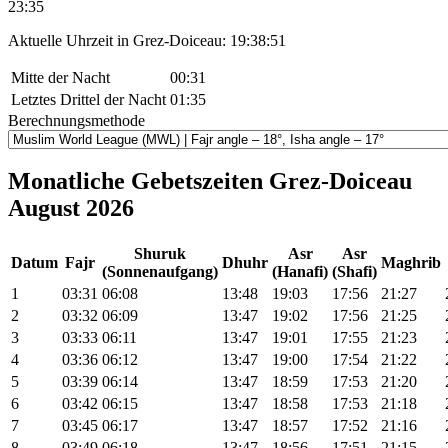
23:35
Aktuelle Uhrzeit in Grez-Doiceau:
19:38:51
Mitte der Nacht
00:31
Letztes Drittel der Nacht
01:35
Berechnungsmethode
Monatliche Gebetszeiten Grez-Doiceau
August 2026
Shuruk
Asr
Asr
Datum
Fajr
Dhuhr
Maghrib
(Sonnenaufgang)
(Hanafi)
(Shafi)
1
03:31
06:08
13:48
19:03
17:56
21:27
2
03:32
06:09
13:47
19:02
17:56
21:25
3
03:33
06:11
13:47
19:01
17:55
21:23
4
03:36
06:12
13:47
19:00
17:54
21:22
5
03:39
06:14
13:47
18:59
17:53
21:20
6
03:42
06:15
13:47
18:58
17:53
21:18
7
03:45
06:17
13:47
18:57
17:52
21:16
8
03:49
06:18
13:47
18:56
17:51
21:15