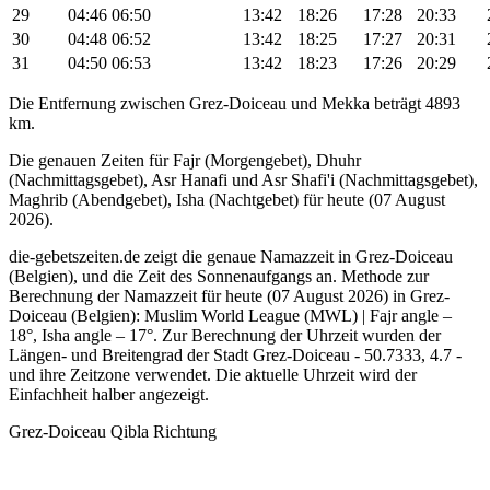
29
04:46
06:50
13:42
18:26
17:28
20:33
30
04:48
06:52
13:42
18:25
17:27
20:31
31
04:50
06:53
13:42
18:23
17:26
20:29
Die Entfernung zwischen Grez-Doiceau und Mekka beträgt 4893
km.
Die genauen Zeiten für Fajr (Morgengebet), Dhuhr
(Nachmittagsgebet), Asr Hanafi und Asr Shafi'i (Nachmittagsgebet),
Maghrib (Abendgebet), Isha (Nachtgebet) für heute (07 August
2026).
die-gebetszeiten.de zeigt die genaue Namazzeit in Grez-Doiceau
(Belgien), und die Zeit des Sonnenaufgangs an. Methode zur
Berechnung der Namazzeit für heute (07 August 2026) in Grez-
Doiceau (Belgien):
Muslim World League (MWL) | Fajr angle –
18°, Isha angle – 17°
. Zur Berechnung der Uhrzeit wurden der
Längen- und Breitengrad der Stadt Grez-Doiceau - 50.7333, 4.7 -
und ihre Zeitzone verwendet. Die aktuelle Uhrzeit wird der
Einfachheit halber angezeigt.
Grez-Doiceau Qibla Richtung