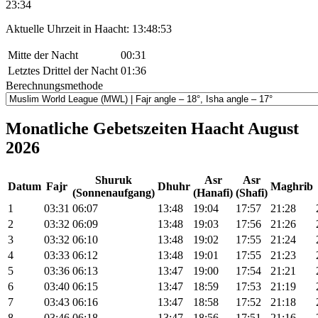
23:34
Aktuelle Uhrzeit in Haacht:
13:48:53
Mitte der Nacht
00:31
Letztes Drittel der Nacht
01:36
Berechnungsmethode
Monatliche Gebetszeiten Haacht August
2026
Shuruk
Asr
Asr
Datum
Fajr
Dhuhr
Maghrib
(Sonnenaufgang)
(Hanafi)
(Shafi)
1
03:31
06:07
13:48
19:04
17:57
21:28
2
03:32
06:09
13:48
19:03
17:56
21:26
3
03:32
06:10
13:48
19:02
17:55
21:24
4
03:33
06:12
13:48
19:01
17:55
21:23
5
03:36
06:13
13:47
19:00
17:54
21:21
6
03:40
06:15
13:47
18:59
17:53
21:19
7
03:43
06:16
13:47
18:58
17:52
21:18
8
03:46
06:18
13:47
18:56
17:51
21:16