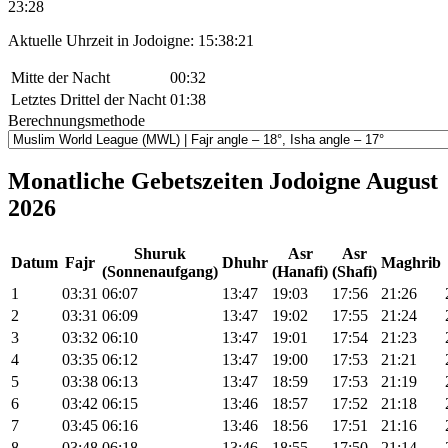
23:28
Aktuelle Uhrzeit in Jodoigne:
15:38:21
Mitte der Nacht
00:32
Letztes Drittel der Nacht
01:38
Berechnungsmethode
Monatliche Gebetszeiten Jodoigne August
2026
Shuruk
Asr
Asr
Datum
Fajr
Dhuhr
Maghrib
(Sonnenaufgang)
(Hanafi)
(Shafi)
1
03:31
06:07
13:47
19:03
17:56
21:26
2
03:31
06:09
13:47
19:02
17:55
21:24
3
03:32
06:10
13:47
19:01
17:54
21:23
4
03:35
06:12
13:47
19:00
17:53
21:21
5
03:38
06:13
13:47
18:59
17:53
21:19
6
03:42
06:15
13:46
18:57
17:52
21:18
7
03:45
06:16
13:46
18:56
17:51
21:16
8
03:48
06:18
13:46
18:55
17:50
21:14