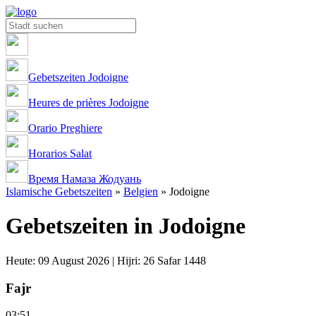
Gebetszeiten Jodoigne
Heures de prières Jodoigne
Orario Preghiere
Horarios Salat
Время Намаза Жодуань
Islamische Gebetszeiten
»
Belgien
»
Jodoigne
Gebetszeiten in Jodoigne
Heute: 09 August 2026 | Hijri: 26 Safar 1448
Fajr
03:51