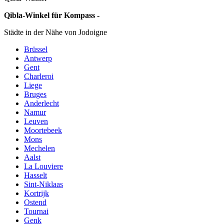
Qibla-Winkel für Kompass -
Städte in der Nähe von Jodoigne
Brüssel
Antwerp
Gent
Charleroi
Liege
Bruges
Anderlecht
Namur
Leuven
Moortebeek
Mons
Mechelen
Aalst
La Louviere
Hasselt
Sint-Niklaas
Kortrijk
Ostend
Tournai
Genk