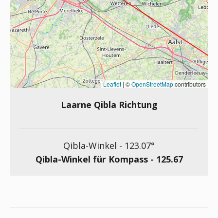
Leaflet
|
©
OpenStreetMap
contributors
Laarne Qibla Richtung
Qibla-Winkel -
123.07
°
Qibla-Winkel für Kompass -
125.67