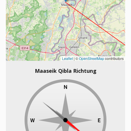
Leaflet
|
©
OpenStreetMap
contributors
Maaseik Qibla Richtung