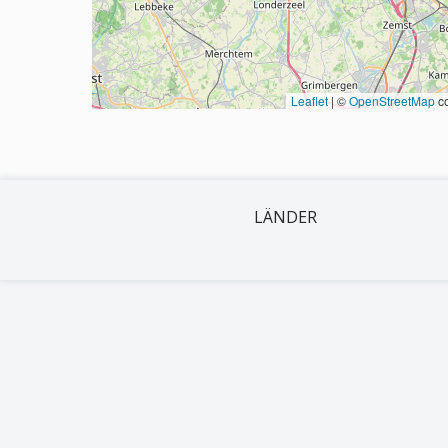
Leaflet
|
©
OpenStreetMap
co
LÄNDER