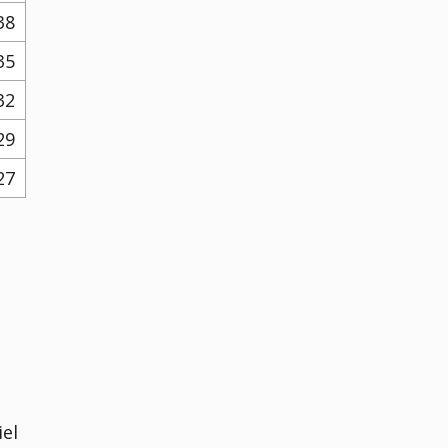
38
35
32
29
27
el