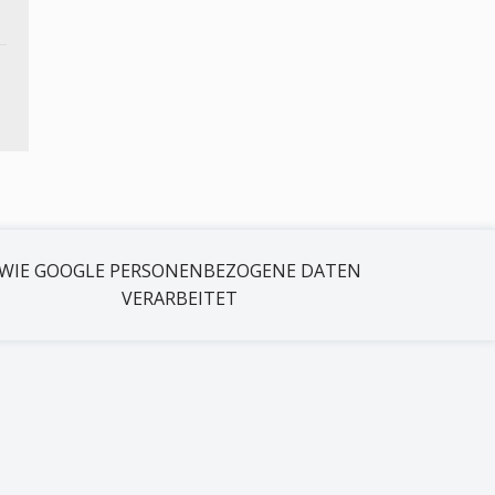
WIE GOOGLE PERSONENBEZOGENE DATEN
VERARBEITET