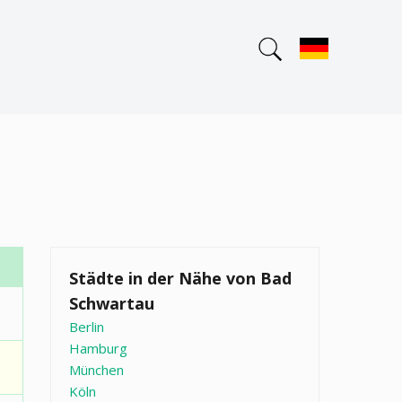
Städte in der Nähe von Bad
Schwartau
Berlin
Hamburg
München
Köln