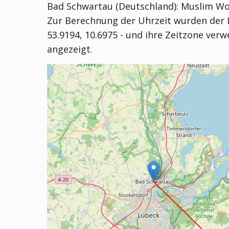
Bad Schwartau (Deutschland):
Muslim Wor
Zur Berechnung der Uhrzeit wurden der 
53.9194, 10.6975 - und ihre Zeitzone verw
angezeigt.