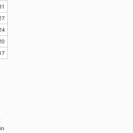
31
27
24
20
17
t
in