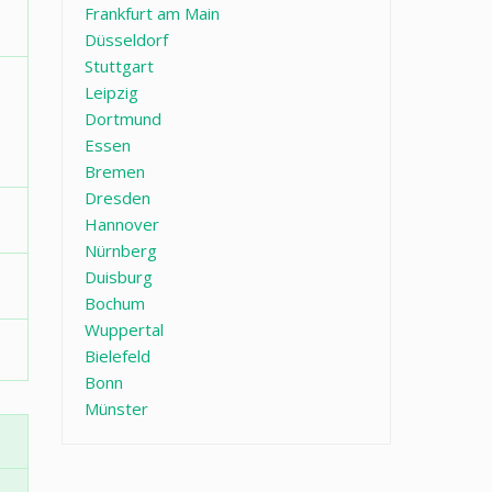
Frankfurt am Main
Düsseldorf
Stuttgart
Leipzig
Dortmund
Essen
Bremen
Dresden
Hannover
Nürnberg
Duisburg
Bochum
Wuppertal
Bielefeld
Bonn
Münster