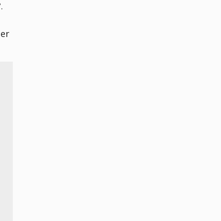
°
.
ber