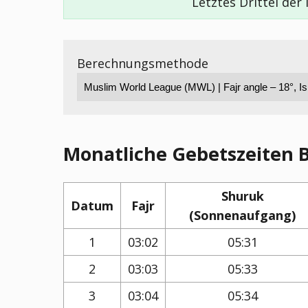
Letztes Drittel der
Berechnungsmethode
Monatliche Gebetszeiten 
Shuruk
Datum
Fajr
(Sonnenaufgang)
1
03:02
05:31
2
03:03
05:33
3
03:04
05:34