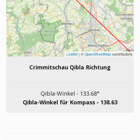
Leaflet
|
©
OpenStreetMap
contributors
Crimmitschau Qibla Richtung
Qibla-Winkel -
133.68
°
Qibla-Winkel für Kompass -
138.63