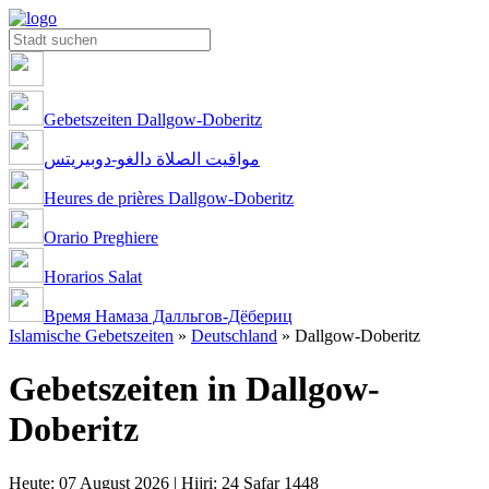
Gebetszeiten Dallgow-Doberitz
مواقيت الصلاة دالغو-دوبيريتس
Heures de prières Dallgow-Doberitz
Orario Preghiere
Horarios Salat
Время Намаза Далльгов-Дёбериц
Islamische Gebetszeiten
»
Deutschland
»
Dallgow-Doberitz
Gebetszeiten in Dallgow-
Doberitz
Heute: 07 August 2026 | Hijri: 24 Safar 1448