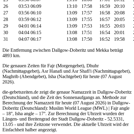
26
03:53
06:09
13:10
17:58
16:59
20:10
27
03:56
06:10
13:09
17:57
16:58
20:08
28
03:59
06:12
13:09
17:55
16:57
20:05
29
04:01
06:14
13:09
17:53
16:55
20:03
30
04:04
06:15
13:08
17:51
16:54
20:01
31
04:07
06:17
13:08
17:50
16:52
19:58
Die Entfernung zwischen Dallgow-Doberitz und Mekka beträgt
4893 km.
Die genauen Zeiten für Fajr (Morgengebet), Dhuhr
(Nachmittagsgebet), Asr Hanafi und Asr Shafi'i (Nachmittagsgebet),
Maghrib (Abendgebet), Isha (Nachtgebet) für heute (07 August
2026).
die-gebetszeiten.de zeigt die genaue Namazzeit in Dallgow-Doberitz
(Deutschland), und die Zeit des Sonnenaufgangs an. Methode zur
Berechnung der Namazzeit für heute (07 August 2026) in Dallgow-
Doberitz (Deutschland):
Muslim World League (MWL) | Fajr angle
– 18°, Isha angle – 17°
. Zur Berechnung der Uhrzeit wurden der
Längen- und Breitengrad der Stadt Dallgow-Doberitz - 52.5331,
13.05 - und ihre Zeitzone verwendet. Die aktuelle Uhrzeit wird der
Einfachheit halber angezeigt.