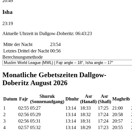
20:49
Isha
23:19
Aktuelle Uhrzeit in Dallgow-Doberitz:
06:43:23
Mitte der Nacht
23:54
Letztes Drittel der Nacht
00:56
Berechnungsmethode
Monatliche Gebetszeiten Dallgow-
Doberitz August 2026
Shuruk
Asr
Asr
Datum
Fajr
Dhuhr
Maghrib
(Sonnenaufgang)
(Hanafi)
(Shafi)
1
02:55
05:27
13:14
18:33
17:25
21:00
2
02:56
05:29
13:14
18:32
17:24
20:58
3
02:56
05:31
13:14
18:31
17:24
20:57
4
02:57
05:32
13:14
18:29
17:23
20:55