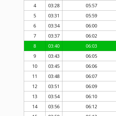
4
03:28
05:57
5
03:31
05:59
6
03:34
06:00
7
03:37
06:02
8
03:40
06:03
9
03:43
06:05
10
03:45
06:06
11
03:48
06:07
12
03:51
06:09
13
03:54
06:10
14
03:56
06:12