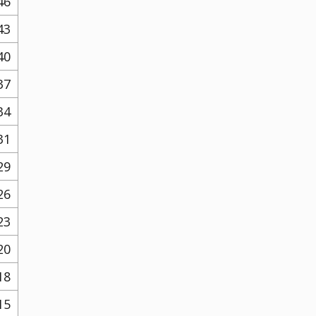
46
43
40
37
34
31
29
26
23
20
18
15