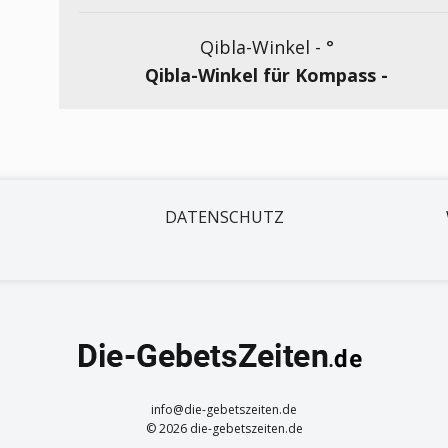
Qibla-Winkel -
°
Qibla-Winkel für Kompass -
DATENSCHUTZ
info@die-gebetszeiten.de
© 2026 die-gebetszeiten.de