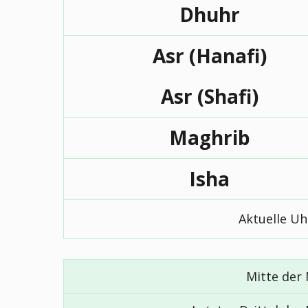
Dhuhr
Asr (Hanafi)
Asr (Shafi)
Maghrib
Isha
Aktuelle Uhr
Mitte der