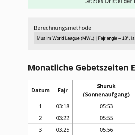
Letztes Drittel der
Berechnungsmethode
Monatliche Gebetszeiten E
Shuruk
Datum
Fajr
(Sonnenaufgang)
1
03:18
05:53
2
03:22
05:55
3
03:25
05:56