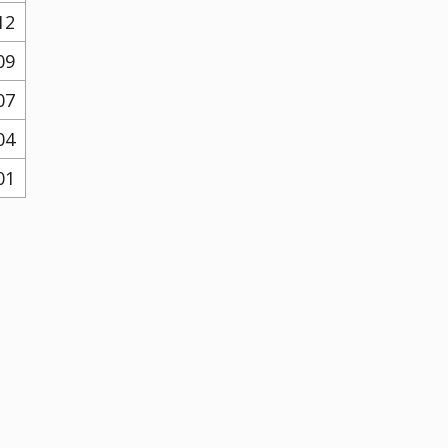
12
09
07
04
01