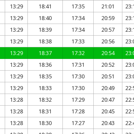
13:29
18:41
17:35
21:01
23:
13:29
18:40
17:34
20:59
23:
13:29
18:39
17:34
20:57
23:
13:29
18:38
17:33
20:56
23:
13:29
18:37
17:32
20:54
23:
13:29
18:36
17:31
20:52
23:
13:29
18:35
17:30
20:51
23:
13:29
18:33
17:30
20:49
22:
13:28
18:32
17:29
20:47
22:
13:28
18:31
17:28
20:45
22:
13:28
18:30
17:27
20:43
22: