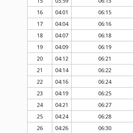
15
03:59
06:13
16
04:01
06:15
17
04:04
06:16
18
04:07
06:18
19
04:09
06:19
20
04:12
06:21
21
04:14
06:22
22
04:16
06:24
23
04:19
06:25
24
04:21
06:27
25
04:24
06:28
26
04:26
06:30