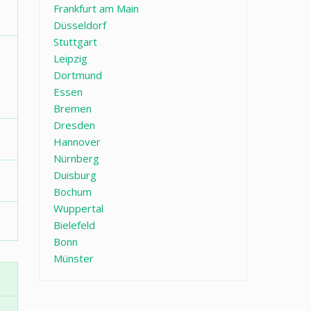
Frankfurt am Main
Düsseldorf
Stuttgart
Leipzig
Dortmund
Essen
Bremen
Dresden
Hannover
Nürnberg
Duisburg
Bochum
Wuppertal
Bielefeld
Bonn
Münster