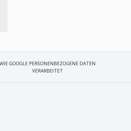
WIE GOOGLE PERSONENBEZOGENE DATEN
VERARBEITET