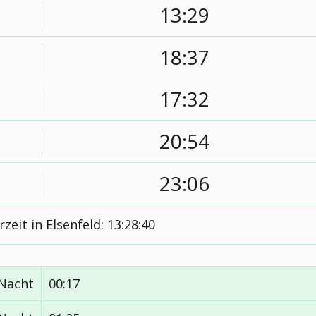
13:29
18:37
17:32
20:54
23:06
zeit in Elsenfeld:
13:28:40
 Nacht
00:17