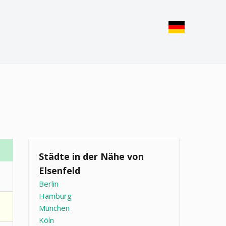
Städte in der Nähe von
Elsenfeld
Berlin
Hamburg
München
Köln