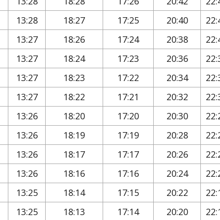
13:28
18:28
17:26
20:42
22:
13:28
18:27
17:25
20:40
22:
13:27
18:26
17:24
20:38
22:
13:27
18:24
17:23
20:36
22:
13:27
18:23
17:22
20:34
22:
13:27
18:22
17:21
20:32
22:
13:26
18:20
17:20
20:30
22:
13:26
18:19
17:19
20:28
22:
13:26
18:17
17:17
20:26
22:
13:26
18:16
17:16
20:24
22:
13:25
18:14
17:15
20:22
22:
13:25
18:13
17:14
20:20
22: