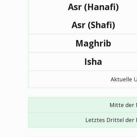
Asr (Hanafi)
Asr (Shafi)
Maghrib
Isha
Aktuelle U
Mitte der
Letztes Drittel der