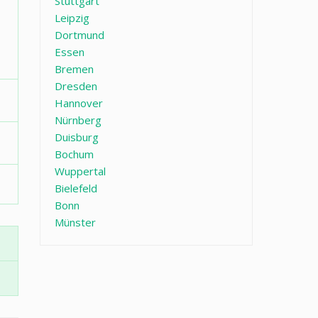
Stuttgart
Leipzig
Dortmund
Essen
Bremen
Dresden
Hannover
Nürnberg
Duisburg
Bochum
Wuppertal
Bielefeld
Bonn
Münster