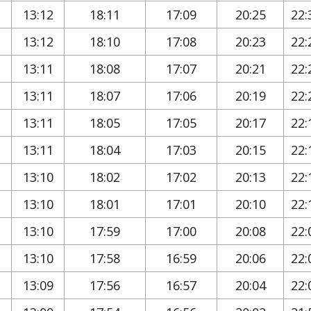
13:12
18:11
17:09
20:25
22:
13:12
18:10
17:08
20:23
22:
13:11
18:08
17:07
20:21
22:
13:11
18:07
17:06
20:19
22:
13:11
18:05
17:05
20:17
22:
13:11
18:04
17:03
20:15
22:
13:10
18:02
17:02
20:13
22:
13:10
18:01
17:01
20:10
22:
13:10
17:59
17:00
20:08
22:
13:10
17:58
16:59
20:06
22:
13:09
17:56
16:57
20:04
22: