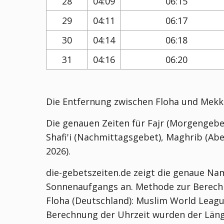
28
04:09
06:15
29
04:11
06:17
30
04:14
06:18
31
04:16
06:20
Die Entfernung zwischen Floha und Mekk
Die genauen Zeiten für Fajr (Morgengebe
Shafi'i (Nachmittagsgebet), Maghrib (Abe
2026).
die-gebetszeiten.de zeigt die genaue Nam
Sonnenaufgangs an. Methode zur Berechn
Floha (Deutschland):
Muslim World League 
Berechnung der Uhrzeit wurden der Länge