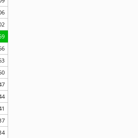
09
06
02
59
56
53
50
47
44
41
37
34