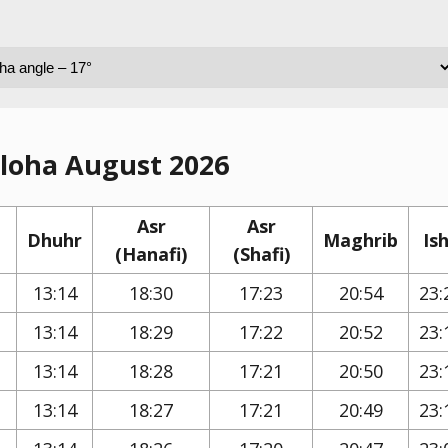
Floha August 2026
Asr
Asr
Dhuhr
Maghrib
Is
(Hanafi)
(Shafi)
13:14
18:30
17:23
20:54
23:
13:14
18:29
17:22
20:52
23:
13:14
18:28
17:21
20:50
23:
13:14
18:27
17:21
20:49
23: