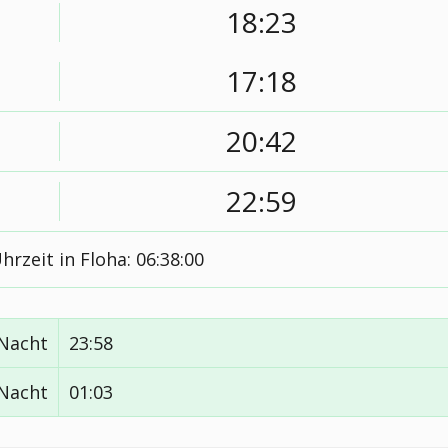
18:23
17:18
20:42
22:59
hrzeit in Floha:
06:38:00
 Nacht
23:58
 Nacht
01:03