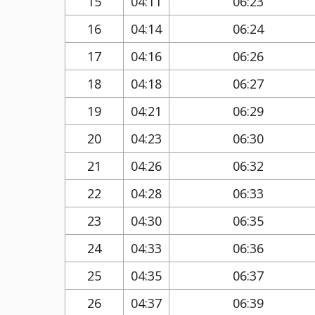
15
04:11
06:23
16
04:14
06:24
17
04:16
06:26
18
04:18
06:27
19
04:21
06:29
20
04:23
06:30
21
04:26
06:32
22
04:28
06:33
23
04:30
06:35
24
04:33
06:36
25
04:35
06:37
26
04:37
06:39