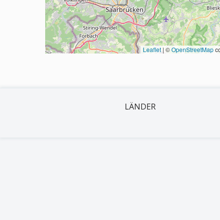
Leaflet
|
©
OpenStreetMap
co
LÄNDER