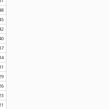
51
48
45
42
40
37
34
31
29
26
23
21