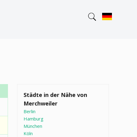
Städte in der Nähe von
Merchweiler
Berlin
Hamburg
München
Köln