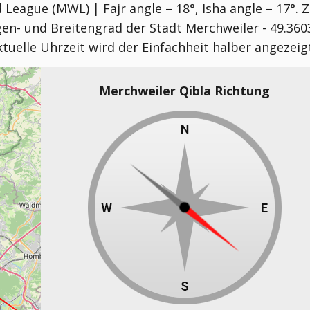
League (MWL) | Fajr angle – 18°, Isha angle – 17°
. 
n- und Breitengrad der Stadt Merchweiler - 49.360
ktuelle Uhrzeit wird der Einfachheit halber angezeig
Merchweiler Qibla Richtung