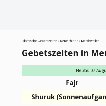
Islamische Gebetszeiten
»
Deutschland
»
Merchweiler
Gebetszeiten in Me
Heute: 07 Augus
Fajr
Shuruk (Sonnenaufgan