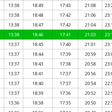
13:38
18:49
17:43
21:08
23:
13:38
18:48
17:42
21:06
23:
13:38
18:47
17:42
21:04
23:
13:38
18:46
17:41
21:03
23:
13:37
18:45
17:40
21:01
23:
13:37
18:44
17:39
20:59
23:
13:37
18:43
17:38
20:58
23:
13:37
18:41
17:37
20:56
23:
13:37
18:40
17:37
20:54
22:
13:37
18:39
17:36
20:52
22:
13:36
18:38
17:35
20:50
22: