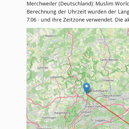
Merchweiler (Deutschland):
Muslim World 
Berechnung der Uhrzeit wurden der Länge
7.06 - und ihre Zeitzone verwendet. Die a