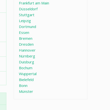
Frankfurt am Main
Düsseldorf
Stuttgart
Leipzig
Dortmund
Essen
Bremen
Dresden
Hannover
Nürnberg
Duisburg
Bochum
Wuppertal
Bielefeld
Bonn
Münster