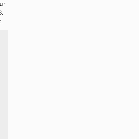
Zur
3,
t.