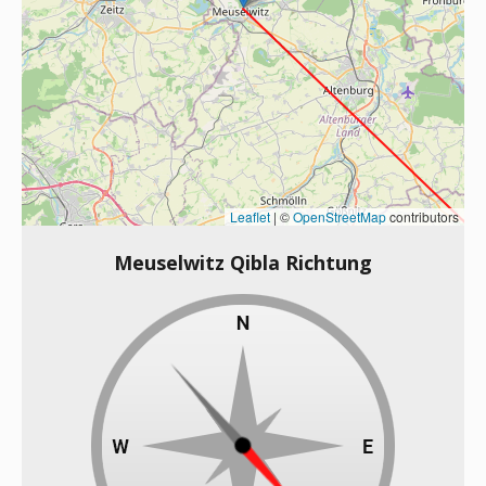
Leaflet
|
©
OpenStreetMap
contributors
Meuselwitz Qibla Richtung