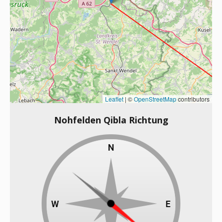
Leaflet
|
©
OpenStreetMap
contributors
Nohfelden Qibla Richtung