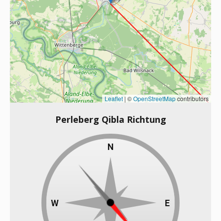
Leaflet
|
©
OpenStreetMap
contributors
Perleberg Qibla Richtung