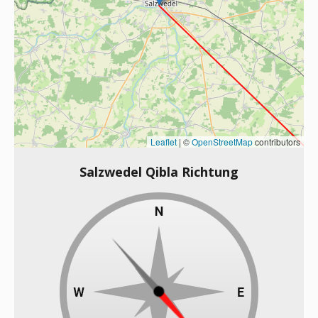
Leaflet
|
©
OpenStreetMap
contributors
Salzwedel Qibla Richtung