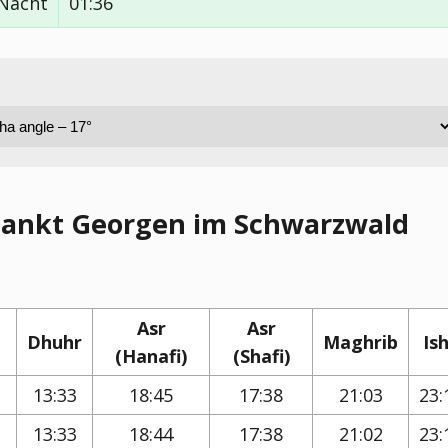
 Nacht
01:36
Sankt Georgen im Schwarzwald
Asr
Asr
Dhuhr
Maghrib
Is
(Hanafi)
(Shafi)
13:33
18:45
17:38
21:03
23:
13:33
18:44
17:38
21:02
23: