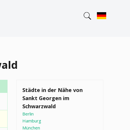
wald
Städte in der Nähe von
Sankt Georgen im
Schwarzwald
Berlin
Hamburg
München