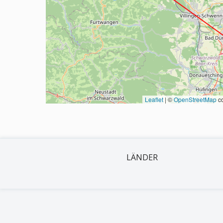
Leaflet
|
©
OpenStreetMap
co
LÄNDER