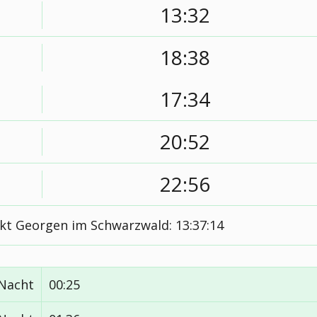
13:32
18:38
17:34
20:52
22:56
ankt Georgen im Schwarzwald:
13:37:15
 Nacht
00:25