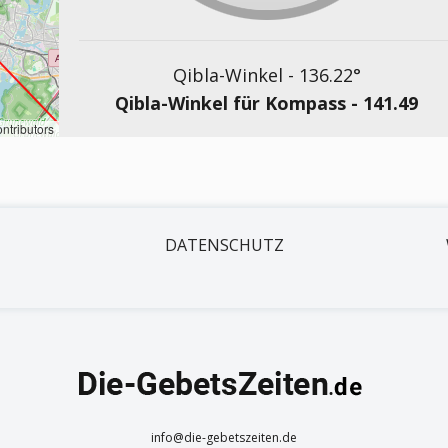
Qibla-Winkel -
136.22
°
Qibla-Winkel für Kompass -
141.49
ntributors
DATENSCHUTZ
info@die-gebetszeiten.de