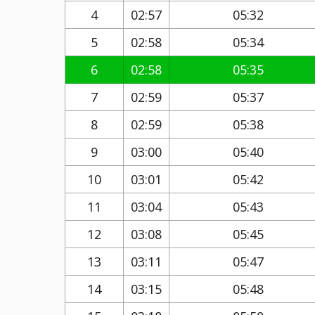
4
02:57
05:32
5
02:58
05:34
6
02:58
05:35
7
02:59
05:37
8
02:59
05:38
9
03:00
05:40
10
03:01
05:42
11
03:04
05:43
12
03:08
05:45
13
03:11
05:47
14
03:15
05:48