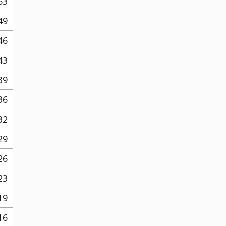
53
49
46
43
39
36
32
29
26
23
19
16