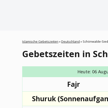
Islamische Gebetszeiten
»
Deutschland
»
Schönwalde-Sied
Gebetszeiten in Sc
Heute: 06 Augus
Fajr
Shuruk (Sonnenaufgan