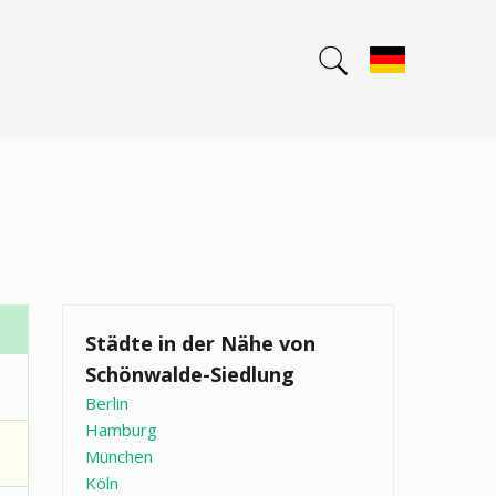
Städte in der Nähe von
Schönwalde-Siedlung
Berlin
Hamburg
München
Köln