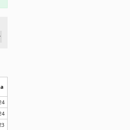
ha
24
24
23