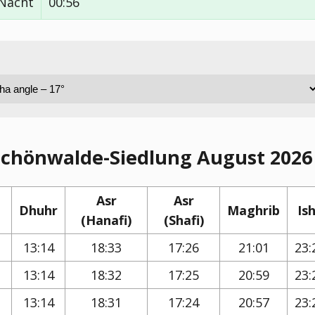
 Nacht
00:56
Schönwalde-Siedlung August 2026
Asr
Asr
Dhuhr
Maghrib
Is
(Hanafi)
(Shafi)
13:14
18:33
17:26
21:01
23:
13:14
18:32
17:25
20:59
23:
13:14
18:31
17:24
20:57
23: