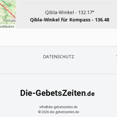
Qibla-Winkel -
132.17
°
Qibla-Winkel für Kompass -
136.48
ntributors
DATENSCHUTZ
info@die-gebetszeiten.de
© 2026 die-gebetszeiten.de