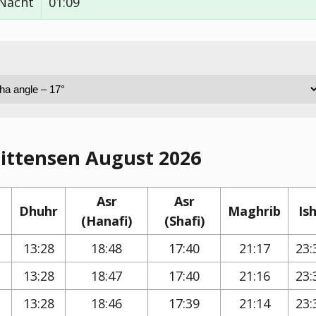
 Nacht
01:09
Sittensen August 2026
Asr
Asr
Dhuhr
Maghrib
Is
(Hanafi)
(Shafi)
13:28
18:48
17:40
21:17
23:
13:28
18:47
17:40
21:16
23:
13:28
18:46
17:39
21:14
23: