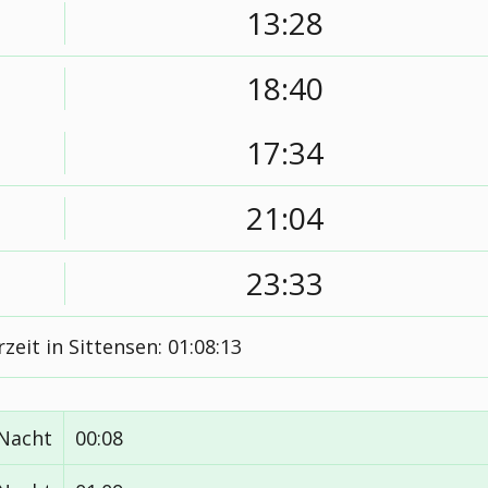
13:28
18:40
17:34
21:04
23:33
zeit in Sittensen:
01:08:14
 Nacht
00:08