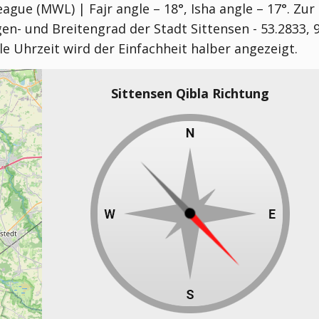
gue (MWL) | Fajr angle – 18°, Isha angle – 17°
. Zur
n- und Breitengrad der Stadt Sittensen - 53.2833, 9
le Uhrzeit wird der Einfachheit halber angezeigt.
Sittensen Qibla Richtung