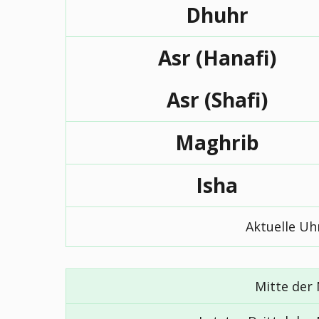
Dhuhr
Asr (Hanafi)
Asr (Shafi)
Maghrib
Isha
Aktuelle Uhr
Mitte der