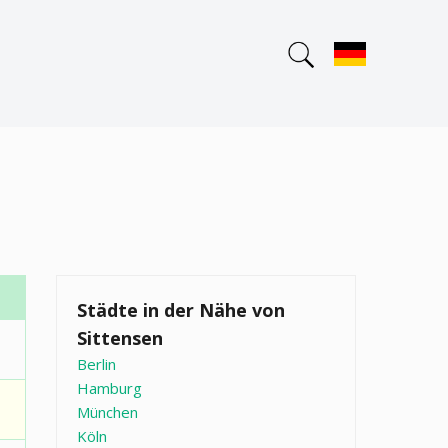
Städte in der Nähe von
Sittensen
Berlin
Hamburg
München
Köln