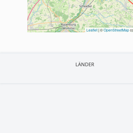
Leaflet
|
©
OpenStreetMap
co
LÄNDER