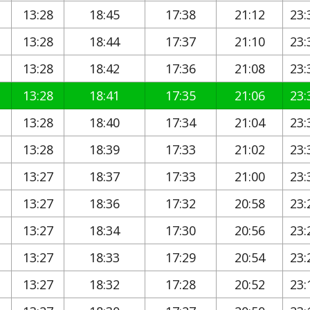
13:28
18:45
17:38
21:12
23:
13:28
18:44
17:37
21:10
23:
13:28
18:42
17:36
21:08
23:
13:28
18:41
17:35
21:06
23:
13:28
18:40
17:34
21:04
23:
13:28
18:39
17:33
21:02
23:
13:27
18:37
17:33
21:00
23:
13:27
18:36
17:32
20:58
23:
13:27
18:34
17:30
20:56
23:
13:27
18:33
17:29
20:54
23:
13:27
18:32
17:28
20:52
23: