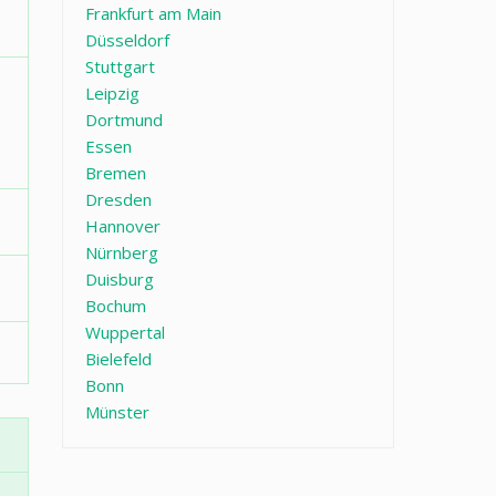
Frankfurt am Main
Düsseldorf
Stuttgart
Leipzig
Dortmund
Essen
Bremen
Dresden
Hannover
Nürnberg
Duisburg
Bochum
Wuppertal
Bielefeld
Bonn
Münster