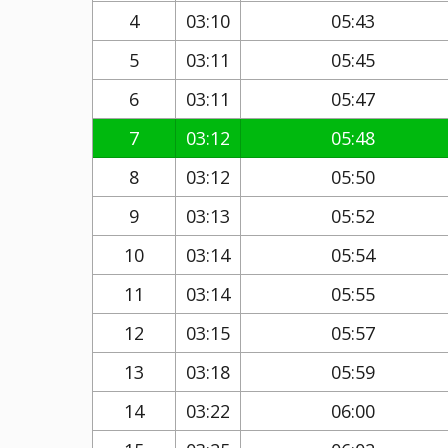
4
03:10
05:43
5
03:11
05:45
6
03:11
05:47
7
03:12
05:48
8
03:12
05:50
9
03:13
05:52
10
03:14
05:54
11
03:14
05:55
12
03:15
05:57
13
03:18
05:59
14
03:22
06:00