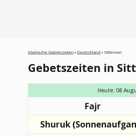
Islamische Gebetszeiten
»
Deutschland
»
Sittensen
Gebetszeiten in Sit
Heute: 08 Augus
Fajr
Shuruk (Sonnenaufgan