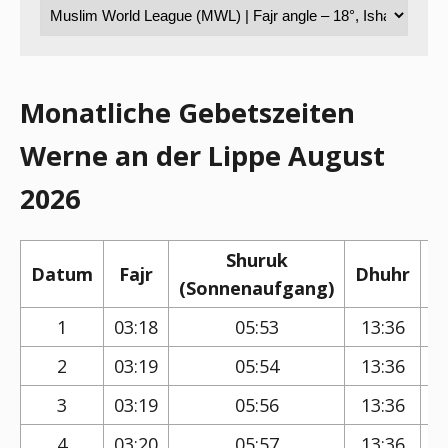
Monatliche Gebetszeiten
Werne an der Lippe August
2026
Shuruk
Datum
Fajr
Dhuhr
(Sonnenaufgang)
(
1
03:18
05:53
13:36
2
03:19
05:54
13:36
3
03:19
05:56
13:36
4
03:20
05:57
13:36