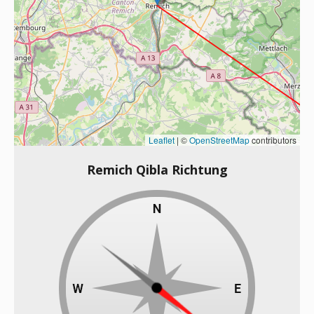
Leaflet
|
©
OpenStreetMap
contributors
Remich Qibla Richtung