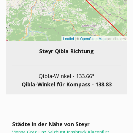
Leaflet
|
©
OpenStreetMap
contributors
Steyr Qibla Richtung
Qibla-Winkel -
133.66
°
Qibla-Winkel für Kompass -
138.83
Städte in der Nähe von Steyr
Vienna
Graz
Linz
Salzburg
Innsbruck
Klagenfurt