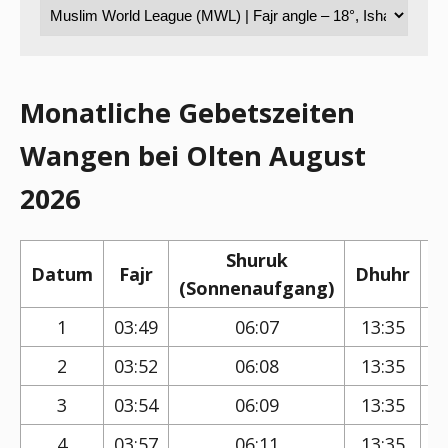
Monatliche Gebetszeiten
Wangen bei Olten August
2026
Shuruk
Datum
Fajr
Dhuhr
(Sonnenaufgang)
(
1
03:49
06:07
13:35
2
03:52
06:08
13:35
3
03:54
06:09
13:35
4
03:57
06:11
13:35