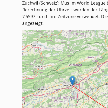
Zuchwil (Schweiz):
Muslim World League (M
Berechnung der Uhrzeit wurden der Länge
7.5597 - und ihre Zeitzone verwendet. Die
angezeigt.