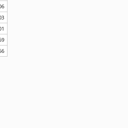
06
03
01
59
56