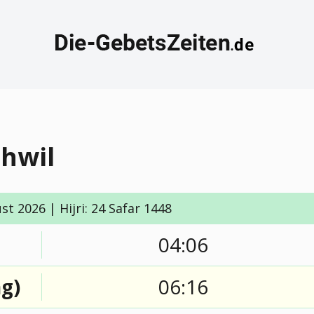
chwil
t 2026 | Hijri: 24 Safar 1448
04:06
g)
06:16