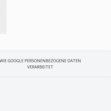
WIE GOOGLE PERSONENBEZOGENE DATEN
VERARBEITET