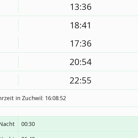
13:36
18:41
17:36
20:54
22:55
rzeit in Zuchwil:
16:08:53
 Nacht
00:30