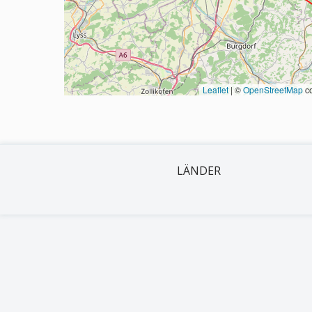
Leaflet
|
©
OpenStreetMap
co
LÄNDER