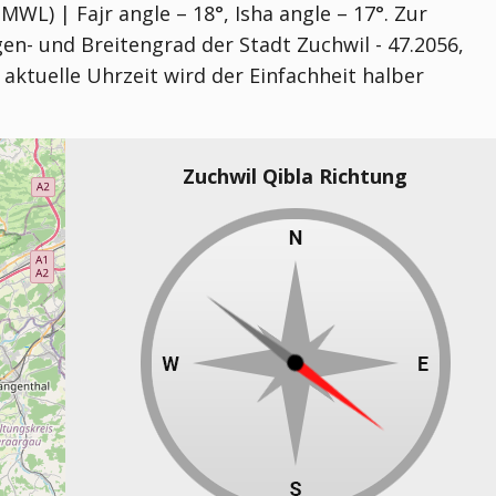
WL) | Fajr angle – 18°, Isha angle – 17°
. Zur
n- und Breitengrad der Stadt Zuchwil - 47.2056,
 aktuelle Uhrzeit wird der Einfachheit halber
Zuchwil Qibla Richtung