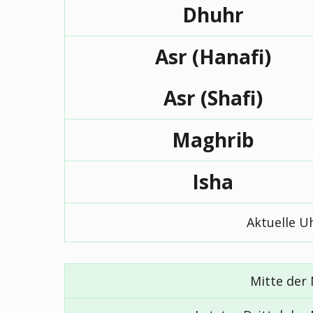
Dhuhr
Asr (Hanafi)
Asr (Shafi)
Maghrib
Isha
Aktuelle Uh
Mitte der