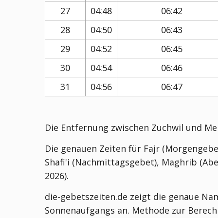
27
04:48
06:42
28
04:50
06:43
29
04:52
06:45
30
04:54
06:46
31
04:56
06:47
Die Entfernung zwischen Zuchwil und Me
Die genauen Zeiten für Fajr (Morgengebe
Shafi'i (Nachmittagsgebet), Maghrib (Abe
2026).
die-gebetszeiten.de zeigt die genaue Nama
Sonnenaufgangs an. Methode zur Berechn